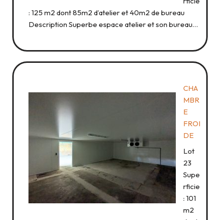
rficie
: 125 m2 dont 85m2 d’atelier et 40m2 de bureau
Description Superbe espace atelier et son bureau…
CHA
MBR
E
FROI
DE
Lot
23
Supe
rficie
: 101
m2