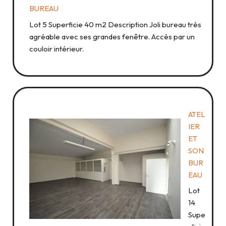
BUREAU
Lot 5 Superficie 40 m2 Description Joli bureau très
agréable avec ses grandes fenêtre. Accès par un
couloir intérieur.
ATEL
IER
ET
SON
BUR
EAU
Lot
14
Supe