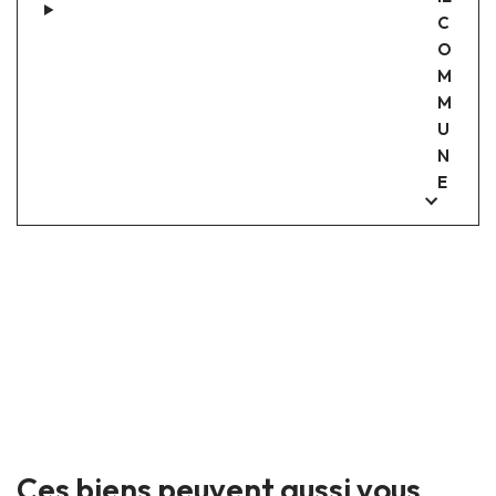
C
O
M
M
U
N
E
Ces biens peuvent aussi vous